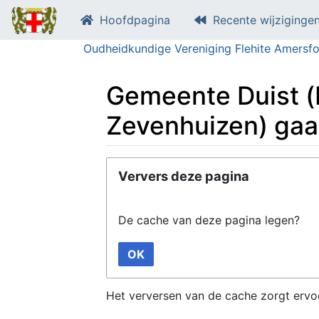
Hoofdpagina
Recente wijziginge
Oudheidkundige Vereniging Flehite Amersfo
Gemeente Duist (b
Zevenhuizen) gaa
Ga naar:
navigatie
,
zoeken
Ververs deze pagina
De cache van deze pagina legen?
OK
Het verversen van de cache zorgt ervo