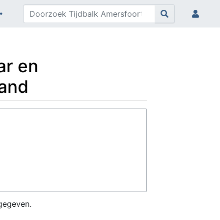
ar en
land
gegeven.