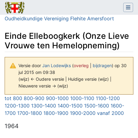
Oudheidkundige Vereniging Flehite Amersfoort
Einde Elleboogkerk (Onze Lieve
Vrouwe ten Hemelopneming)
Versie door
Jan Lodewijks
(
overleg
|
bijdragen
)
op 30
jul 2015 om 09:38
(wijz) ← Oudere versie | Huidige versie (wijz) |
Nieuwere versie → (wijz)
Ga naar:
navigatie
,
zoeken
tot 800
800-900
900-1000
1000-1100
1100-1200
1200-1300
1300-1400
1400-1500
1500-1600
1600-
1700
1700-1800
1800-1900
1900-2000
vanaf 2000
1964