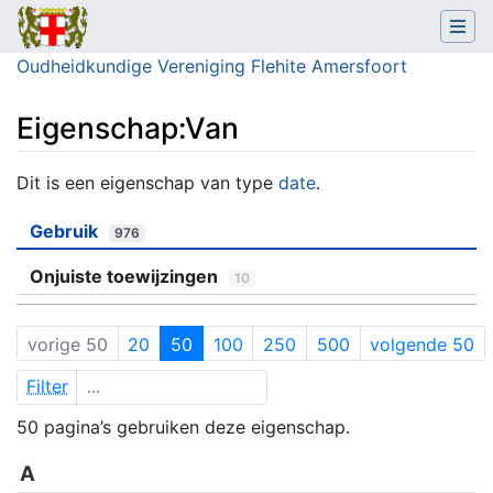
Oudheidkundige Vereniging Flehite Amersfoort
Eigenschap:Van
Ga naar:
navigatie
,
zoeken
Dit is een eigenschap van type
date
.
Gebruik
976
Onjuiste toewijzingen
10
vorige 50
20
50
100
250
500
volgende 50
Filter
50 pagina’s gebruiken deze eigenschap.
A