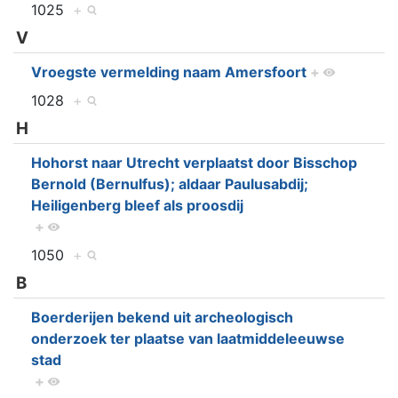
1025
+
V
Vroegste vermelding naam Amersfoort
+
1028
+
H
Hohorst naar Utrecht verplaatst door Bisschop
Bernold (Bernulfus); aldaar Paulusabdij;
Heiligenberg bleef als proosdij
+
1050
+
B
Boerderijen bekend uit archeologisch
onderzoek ter plaatse van laatmiddeleeuwse
stad
+