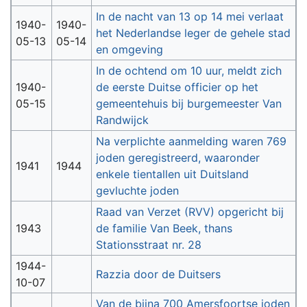
In de nacht van 13 op 14 mei verlaat
1940-
1940-
het Nederlandse leger de gehele stad
05-13
05-14
en omgeving
In de ochtend om 10 uur, meldt zich
1940-
de eerste Duitse officier op het
05-15
gemeentehuis bij burgemeester Van
Randwijck
Na verplichte aanmelding waren 769
joden geregistreerd, waaronder
1941
1944
enkele tientallen uit Duitsland
gevluchte joden
Raad van Verzet (RVV) opgericht bij
1943
de familie Van Beek, thans
Stationsstraat nr. 28
1944-
Razzia door de Duitsers
10-07
Van de bijna 700 Amersfoortse joden