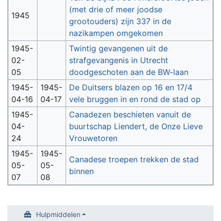
(met drie of meer joodse
1945
grootouders) zijn 337 in de
nazikampen omgekomen
1945-
Twintig gevangenen uit de
02-
strafgevangenis in Utrecht
05
doodgeschoten aan de BW-laan
1945-
1945-
De Duitsers blazen op 16 en 17/4
04-16
04-17
vele bruggen in en rond de stad op
1945-
Canadezen beschieten vanuit de
04-
buurtschap Liendert, de Onze Lieve
24
Vrouwetoren
1945-
1945-
Canadese troepen trekken de stad
05-
05-
binnen
07
08
Hulpmiddelen