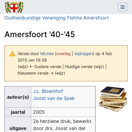
Oudheidkundige Vereniging Flehite Amersfoort
Amersfoort '40-'45
Versie door
Michiel
(
overleg
|
bijdragen
)
op 4 feb
2015 om 19:38
(wijz) ← Oudere versie | Huidige versie (wijz) |
Nieuwere versie → (wijz)
Ga naar:
navigatie
,
zoeken
J.L. Bloemhof
auteur(s)
Joost van de Spek
jaartal
2005
2e herziene druk, bewerkt
uitgave
door drs. Joost van der