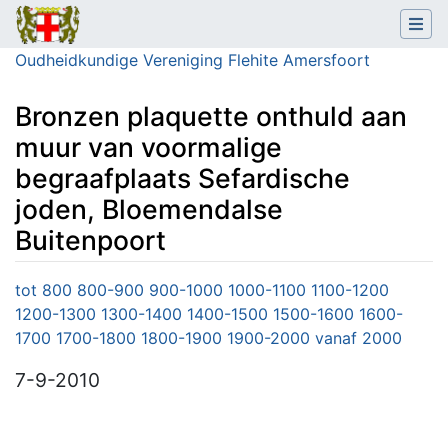
Oudheidkundige Vereniging Flehite Amersfoort
Bronzen plaquette onthuld aan
muur van voormalige
begraafplaats Sefardische
joden, Bloemendalse
Buitenpoort
Ga naar:
navigatie
,
zoeken
tot 800
800-900
900-1000
1000-1100
1100-1200
1200-1300
1300-1400
1400-1500
1500-1600
1600-
1700
1700-1800
1800-1900
1900-2000
vanaf 2000
7-9-2010